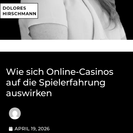
Wie sich Online-Casinos
auf die Spielerfahrung
auswirken
APRIL 19, 2026