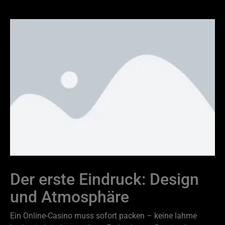
Der erste Eindruck: Design
und Atmosphäre
Ein Online-Casino muss sofort packen – keine lahme