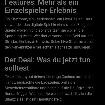
Features: Mehr als ein
Einzelspieler‑Erlebnis
Ein Chatroom, ein Leaderboard, ein Live‑Dealer – das
verwandelt das digitale Spiel in ein soziales Ereignis.
Spieler wollen nicht isoliert sitzen, sie wollen die
Spannung teilen. Wer das verpasst, lässt Geld auf der
Strecke. Ein kurzer Hinweis: Setze Live‑Streams ein, um
den Nervenkitzel eines echten Tisches zu simulieren.
Der Deal: Was du jetzt tun
solltest
Teste das Layout deines Lieblings-Casinos auf einem
Handy, beobachte die Ladezeiten, prüfe die
Sicherheitszertifikate und achte auf die Häufigkeit der
Bonus-Trigger. Wenn ein Bereich schwächelt, zieh die
Bilanz: Das ist dein Handlungsfeld.