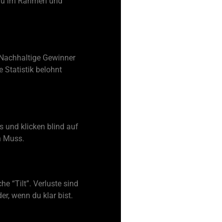
t du im Rahmen und
t. Nachhaltige Gewinner
 Statistik belohnt
s und klicken blind auf
n Muss.
e “Tilt”. Verluste sind
er, wenn du klar bist.