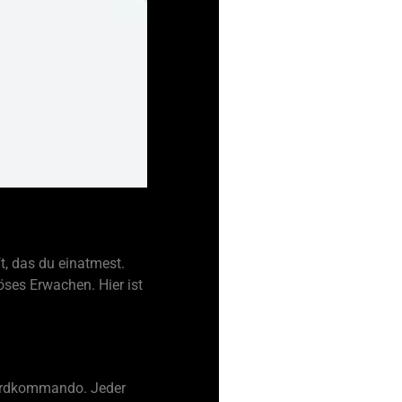
ft, das du einatmest.
öses Erwachen. Hier ist
mordkommando. Jeder