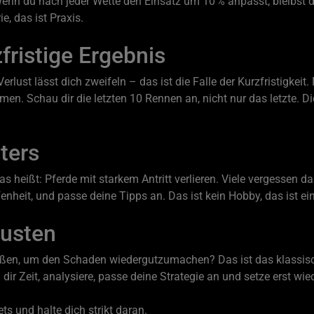
t. Wenn du nach jeder Wette den Einsatz um 10 % anpasst, bleibs
e, das ist Praxis.
fristige Ergebnis
Verlust lässt dich zweifeln – das ist die Falle der Kurzfristigkei
n. Schau dir die letzten 10 Rennen an, nicht nur das letzte. Die
ters
s heißt: Pferde mit starkem Antritt verlieren. Viele vergessen da
enheit, und passe deine Tipps an. Das ist kein Hobby, das ist ei
lusten
ießen, um den Schaden wiedergutzumachen? Das ist das klassisch
ir Zeit, analysiere, passe deine Strategie an und setze erst wied
ts und halte dich strikt daran.