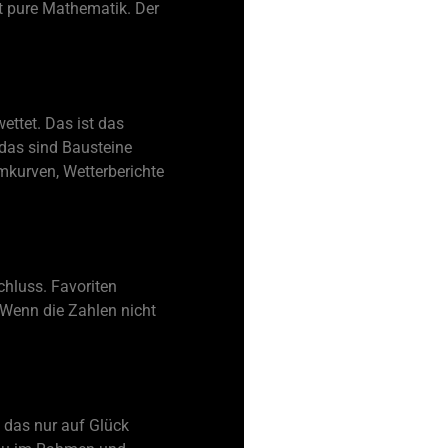
st pure Mathematik. Der
ettet. Das ist das
 das sind Bausteine
ormkurven, Wetterberichte
schluss. Favoriten
 Wenn die Zahlen nicht
 das nur auf Glück