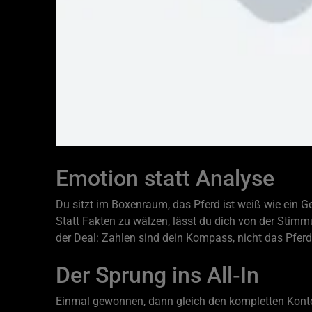
Emotion statt Analyse
Du sitzt im Boxenraum, das Pferd ist weiß wie ein Gei
Statt Fakten zu wälzen, lässt du dich von der Stimmu
der Deal: Zahlen sind dein Kompass, nicht das Pferd
Der Sprung ins All‑In
Einmal gewonnen, dann gleich den kompletten Konto