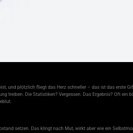
st, und plötzlich fliegt das Herz schneller – das ist das erste Gi
ng treiben. Die Statistiken? Vergessen. Das Ergebnis? Oft ein b
eblut.
stand setzen. Das klingt nach Mut, wirkt aber wie ein Selbst